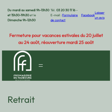
Aller
Du mardi au samedi 9h-13h30
Tél.
03 20 30 11 16
–
au
Laisser
et 15h30-19h30
et le
E-mail :
Formulaire
Facebook
un avis
contenu
Dimanche 9h-12h30
de contact
Fermeture pour vacances estivales du 20 juillet
au 24 août, réouverture mardi 25 août
Retrait