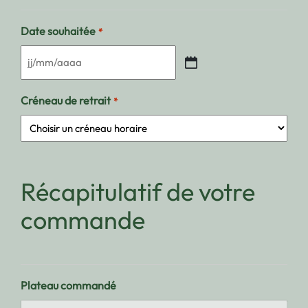
Date souhaitée
*
JJ
slash
Créneau de retrait
*
MM
slash
AAAA
Récapitulatif de votre
commande
Plateau commandé